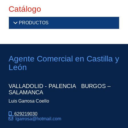
Catálogo
PRODUCTOS
Agente Comercial en Castilla y
León
VALLADOLID - PALENCIA BURGOS –
SALAMANCA
Luis Garrosa Coello
629219030
lgarrosa
hotmail.com