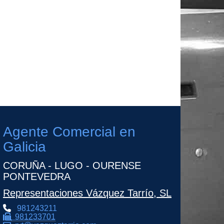
Agente Comercial en
Galicia
CORUÑA - LUGO - OURENSE
PONTEVEDRA
Representaciones Vázquez Tarrío, SL
981243211
981233701