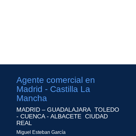
Agente comercial en
Madrid - Castilla La
Mancha
MADRID – GUADALAJARA TOLEDO
- CUENCA - ALBACETE CIUDAD
REAL
Miguel Esteban García