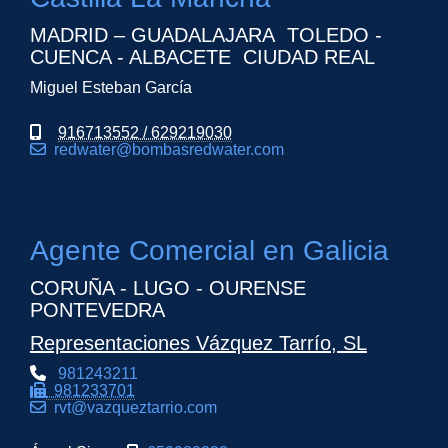
MADRID – GUADALAJARA TOLEDO -
CUENCA - ALBACETE CIUDAD REAL
Miguel Esteban García
916713552 / 629219030
redwater
bombasredwater.com
Agente Comercial en Galicia
CORUÑA - LUGO - OURENSE
PONTEVEDRA
Representaciones Vázquez Tarrío, SL
981243211
981233701
rvt
vazqueztarrio.com