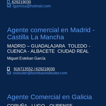
629219030
lgarrosa
hotmail.com
Agente comercial en Madrid -
Castilla La Mancha
MADRID – GUADALAJARA TOLEDO -
CUENCA - ALBACETE CIUDAD REAL
Miguel Esteban García
916713552 / 629219030
redwater
bombasredwater.com
Agente Comercial en Galicia
CORUÑA - LUGO - OURENSE