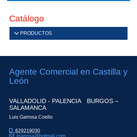
Catálogo
PRODUCTOS
Agente Comercial en Castilla y
León
VALLADOLID - PALENCIA BURGOS –
SALAMANCA
Luis Garrosa Coello
629219030
lgarrosa
hotmail.com